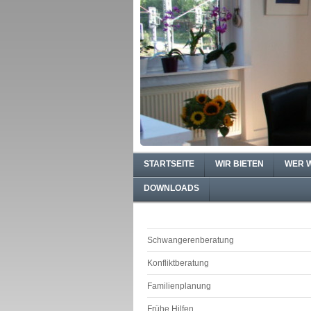
STARTSEITE
WIR BIETEN
WER W
DOWNLOADS
Schwangerenberatung
Konfliktberatung
Familienplanung
Frühe Hilfen