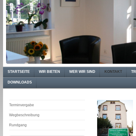
STARTSEITE
WIR BIETEN
WER WIR SIND
KONTAKT
TR
DOWNLOADS
Terminvergabe
Wegbeschreibung
Rundgang