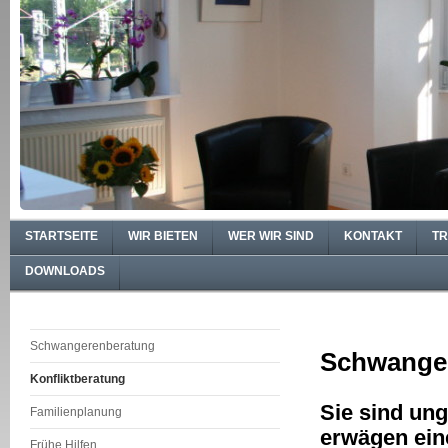
STARTSEITE
WIR BIETEN
WER WIR SIND
KONTAKT
TR
DOWNLOADS
Schwangerenberatung
Schwanger
Konfliktberatung
Sie sind un
Familienplanung
erwägen ei
Frühe Hilfen