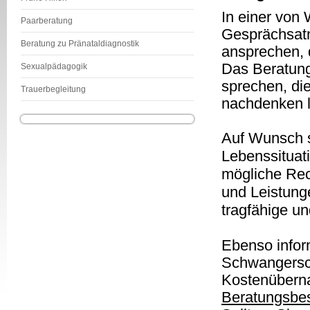
In einer von
Paarberatung
Gesprächsat
Beratung zu Pränataldiagnostik
ansprechen, 
Das Beratung
Sexualpädagogik
sprechen, di
Trauerbegleitung
nachdenken 
Auf Wunsch s
Lebenssituati
mögliche Rec
und Leistun
tragfähige un
Ebenso infor
Schwangersch
Kostenüber
Beratungsbe