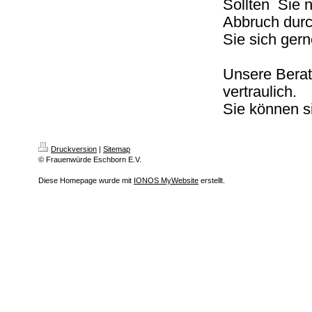
Sollten Sie n
Abbruch durc
Sie sich ger
Unsere Beratu
vertraulich.
Sie können s
Druckversion
|
Sitemap
© Frauenwürde Eschborn E.V.
Diese Homepage wurde mit
IONOS MyWebsite
erstellt.