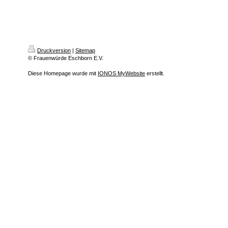
Druckversion
|
Sitemap
© Frauenwürde Eschborn E.V.
Diese Homepage wurde mit
IONOS MyWebsite
erstellt.