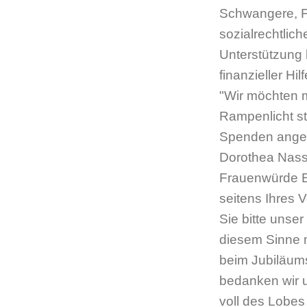
Schwangere, F
sozialrechtlic
Unterstützung 
finanzieller Hil
"Wir möchten mi
Rampenlicht st
Spenden angewi
Dorothea Nass
Frauenwürde Es
seitens Ihres 
Sie bitte unse
diesem Sinne m
beim Jubiläum
bedanken wir u
voll des Lobes