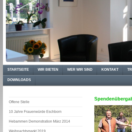
STARTSEITE
WIR BIETEN
WER WIR SIND
KONTAKT
TR
DOWNLOADS
Spendenübergab
Offene Stelle
10 Jahre Frauenwürde Eschborn
Hebammen Demonstration März 2014
Weihnachtsmarkt 2019